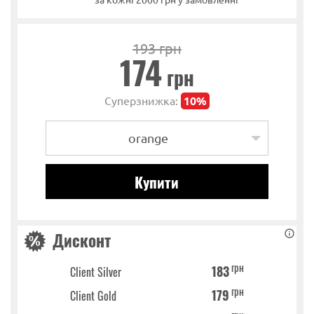
193 грн
174
грн
Суперзнижка:
10%
orange
Дисконт
грн
183
Client Silver
грн
179
Client Gold