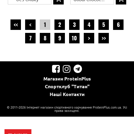
<<
<
1
2
3
4
5
6
7
8
9
10
>
>>
Магазин
ProteinPlus
Спортклуб
"Титан"
Наші
Контакти
© 2011-2026 Інтернет магазин спортивного харчування ProteinPlus.com.ua. Усі
права захищені.