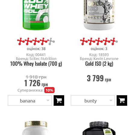
оцінок: 38
оцінок: 3
Код: 00441
Код: 18593
Бренд: Scitec Nutrition
Бренд: Kevin Levrone
100% Whey Isolate (700 g)
Gold ISO (2 kg)
3 799
1 918 грн
грн
1 726
грн
Суперзнижка:
10%
banana
bunty