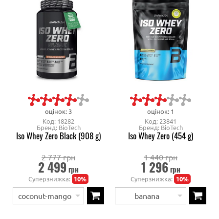
оцінок: 3
оцінок: 1
Код: 18282
Код: 23841
Бренд: BioTech
Бренд: BioTech
Iso Whey Zero Black (908 g)
Iso Whey Zero (454 g)
2 777 грн
1 440 грн
2 499
1 296
грн
грн
Суперзнижка:
10%
Суперзнижка:
10%
coconut-mango
banana