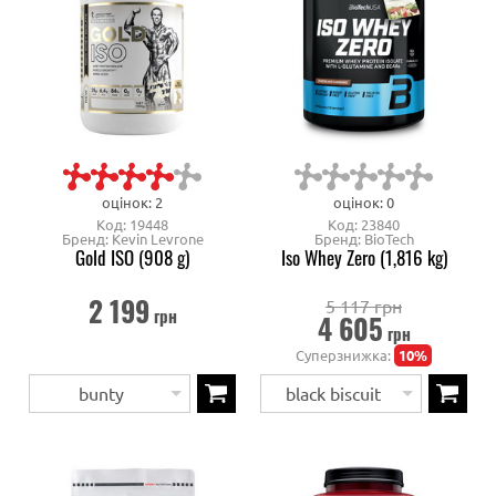
оцінок: 2
оцінок: 0
Код: 19448
Код: 23840
Бренд: Kevin Levrone
Бренд: BioTech
Gold ISO (908 g)
Iso Whey Zero (1,816 kg)
2 199
5 117 грн
грн
4 605
грн
Суперзнижка:
10%
bunty
black biscuit