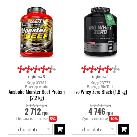
оцінок: 5
оцінок: 1
Код: 03381
Код: 23777
Бренд: Amix
Бренд: BioTech
Anabolic Monster Beef Protein
Iso Whey Zero Black (1,8 kg)
(2,2 kg)
2 855 грн
5 273 грн
2 712
4 746
грн
грн
Новим клієнтам:
5%
Суперзнижка:
10%
chocolate
chocolate