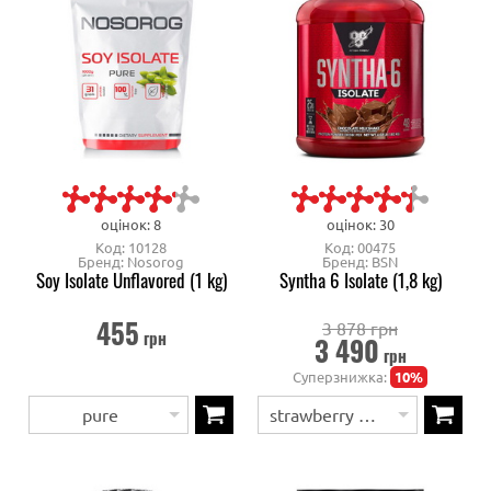
оцінок: 8
оцінок: 30
Код: 10128
Код: 00475
Бренд: Nosorog
Бренд: BSN
Soy Isolate Unflavored (1 kg)
Syntha 6 Isolate (1,8 kg)
455
3 878 грн
грн
3 490
грн
Суперзнижка:
10%
pure
strawberry milkshake