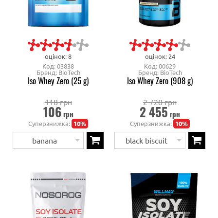
оцінок: 8
оцінок: 24
Код: 03838
Код: 00629
Бренд: BioTech
Бренд: BioTech
Iso Whey Zero (25 g)
Iso Whey Zero (908 g)
118 грн
2 728 грн
106
2 455
грн
грн
Суперзнижка:
10%
Суперзнижка:
10%
banana
black biscuit