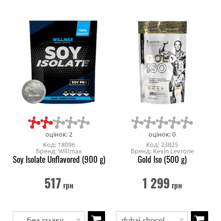
оцінок: 2
оцінок: 0
Код: 18096
Код: 23825
Бренд: Willmax
Бренд: Kevin Levrone
Soy Isolate Unflavored (900 g)
Gold Iso (500 g)
517
1 299
грн
грн
без смаку
dubai chocolate