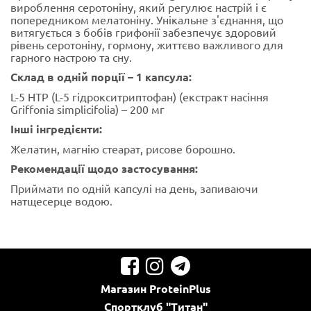
вироблення серотоніну, який регулює настрій і є
попередником мелатоніну. Унікальне з'єднання, що
витягується з бобів грифонії забезпечує здоровий
рівень серотоніну, гормону, життєво важливого для
гарного настрою та сну.
Склад в одній порції – 1 капсула:
L-5 HTP (L-5 гідрокситриптофан) (екстракт насіння
Griffonia simplicifolia) – 200 мг
Інші інгредієнти:
Желатин, магнію стеарат, рисове борошно.
Рекомендації щодо застосування:
Приймати по одній капсулі на день, запиваючи
натщесерце водою.
Магазин
ProteinPlus
Спортклуб
"Титан"