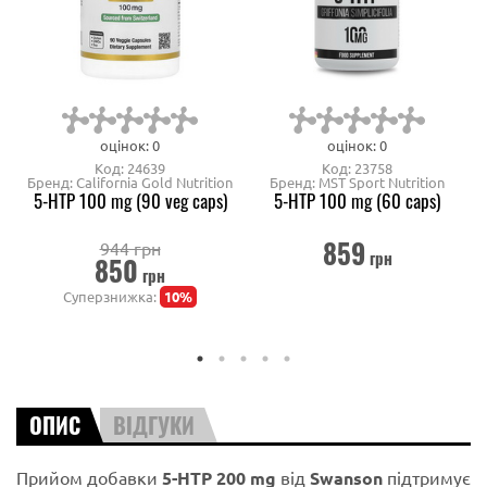
оцінок: 0
оцінок: 0
Код: 24639
Код: 23758
Бренд: California Gold Nutrition
Бренд: MST Sport Nutrition
5-HTP 100 mg (90 veg caps)
5-HTP 100 mg (60 caps)
859
944 грн
грн
850
грн
Суперзнижка:
10%
ОПИС
ВІДГУКИ
Прийом добавки
5-HTP 200 mg
від
Swanson
підтримує