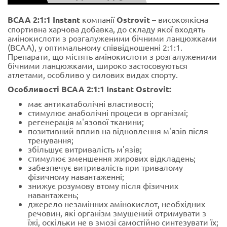
BCAA 2:1:1 Instant
компанії
Ostrovit
– високоякісна
спортивна харчова добавка, до складу якої входять
амінокислоти з розгалуженими бічними ланцюжками
(BCAA), у оптимальному співвідношенні 2:1:1.
Препарати, що містять амінокислоти з розгалуженими
бічними ланцюжками, широко застосовуються
атлетами, особливо у силових видах спорту.
Особливості BCAA 2:1:1 Instant Ostrovit:
має антикатаболічні властивості;
стимулює анаболічні процеси в організмі;
регенерація м'язової тканини;
позитивний вплив на відновлення м'язів після
тренування;
збільшує витривалість м'язів;
стимулює зменшення жирових відкладень;
забезпечує витривалість при тривалому
фізичному навантаженні;
знижує розумову втому після фізичних
навантажень;
джерело незамінних амінокислот, необхідних
речовин, які організм змушений отримувати з
їжі, оскільки не в змозі самостійно синтезувати їх;