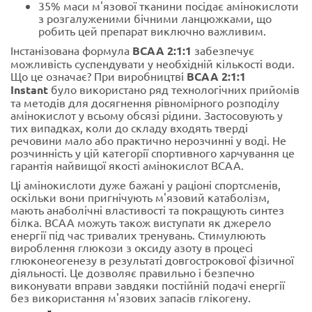
35% маси м'язової тканини посідає амінокислоти
з розгалуженими бічними ланцюжками, що
робить цей препарат виключно важливим.
Інстанізована формула
BCAA 2:1:1
забезпечує
можливість суспендувати у необхідній кількості води.
Що це означає? При виробництві
BCAA 2:1:1
Instant
було використано ряд технологічних прийомів
та методів для досягнення рівномірного розподілу
амінокислот у всьому обсязі рідини. Застосовують у
тих випадках, коли до складу входять тверді
речовини мало або практично нерозчинні у воді. Не
розчинність у цій категорії спортивного харчування це
гарантія найвищої якості амінокислот BCAA.
Ці амінокислоти дуже бажані у раціоні спортсменів,
оскільки вони пригнічують м'язовий катаболізм,
мають анаболічні властивості та покращують синтез
білка. BCAA можуть також виступати як джерело
енергії під час тривалих тренувань. Стимулюють
вироблення глюкози з оксиду азоту в процесі
глюконеогенезу в результаті довгострокової фізичної
діяльності. Це дозволяє правильно і безпечно
виконувати вправи завдяки постійній подачі енергії
без використання м'язових запасів глікогену.