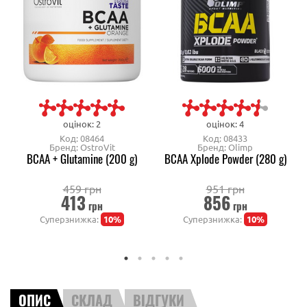
оцінок: 2
оцінок: 4
Код: 08464
Код: 08433
Бренд: OstroVit
Бренд: Olimp
BCAA + Glutamine (200 g)
BCAA Xplode Powder (280 g)
459 грн
951 грн
413
856
грн
грн
Суперзнижка:
10%
Суперзнижка:
10%
ОПИС
СКЛАД
ВІДГУКИ