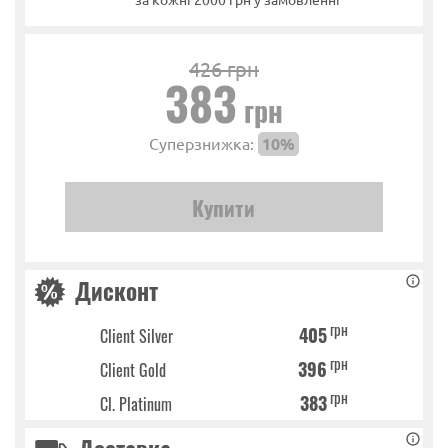
426 грн
383
грн
Суперзнижка:
10%
Дисконт
грн
405
Client Silver
грн
396
Client Gold
грн
383
Cl. Platinum