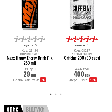
оцінок: 0
оцінок: 1
Код: 23434
Код: 08287
Бренд: Maxx
Бренд: Nutrex
Maxx Happy Energy Drink (1 x
Caffeine 200 (60 caps)
250 ml)
31 грн
444 грн
29
400
грн
грн
Новим клієнтам:
5%
Суперзнижка:
10%
ОПИС
ВІДГУКИ