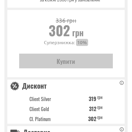
336 грн
302
грн
Суперзнижка:
10%
Дисконт
грн
319
Client Silver
грн
312
Client Gold
грн
302
Cl. Platinum