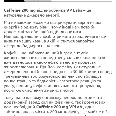
Caffeine 200 mg
від виробника
VP Labs
– це
натуральне джерело енергії.
Ми не завжди можемо підтримувати заряд нашої
енергії на одному рівні і тому іноді нам потрібні
допоміжні засоби, щоб підбадьоритися.
Найпоширеніший спосіб отримати заряд енергії - це
випити чашку кави, в якій міститься заповітне
джерело бадьорості - кофеїн.
Кофеїн – це найважливіший інгредієнт усіх
жироспалюючих та передтренувальних комплексів
вже давно довів свою ефективність у процесах
жироспалювання. Прийом кофеїну як натуральне
джерело енергії безпосередньо за 30-60 хвилин перед
тренуванням або розумовою діяльністю збільшує
концентрацію та бадьорість, загострює реакцію та
увагу, підвищує ефективність вашого тренування,
посилює окислення жирних кислот.
Тому якщо вашому організму необхідно отримати
додатковий заряд сил як фізичних, так і розумових,
вам необхідний
Caffeine 200 mg VPLab
, одна
таблетка якого містить 200 мг кофеїну. Це майже в 3
рази більше ніж у звичайному кухлі кави!