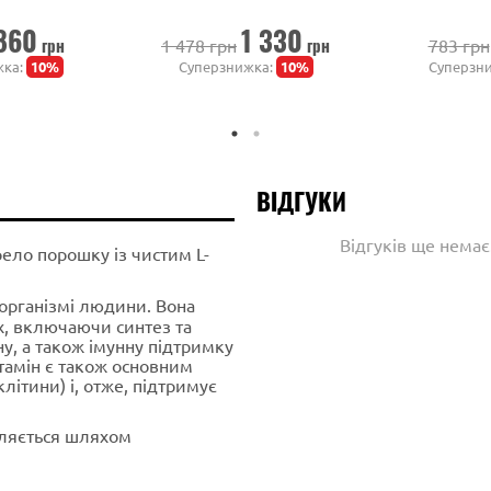
860
1 330
грн
грн
1 478 грн
783 грн
жка:
10%
Суперзнижка:
10%
Суперзн
ВІДГУКИ
Відгуків ще нема
ло порошку із чистим L-
організмі людини. Вона
х, включаючи синтез та
ну, а також імунну підтримку
ютамін є також основним
ітини) і, отже, підтримує
яється шляхом