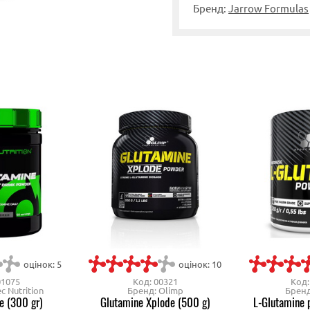
Бренд:
Jarrow Formulas
оцінок: 5
оцінок: 10
01075
Код: 00321
Код:
c Nutrition
Бренд: Olimp
Бренд
e (300 gr)
Glutamine Xplode (500 g)
L-Glutamine 