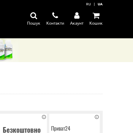
RU
|
UA
Пошук
Контакти
Акаунт
Кошик
їну
ення
тання м'язів
Приват24
Безкоштовно