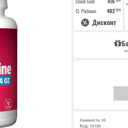
416
Client Gold
п
грн
402
Cl. Platinum
Дисконт
Ба
за
Наявність: Ні
Код: 18186