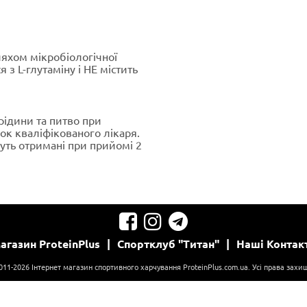
ляхом мікробіологічної
 з L-глутаміну і НЕ містить
 рідини та питво при
ок кваліфікованого лікаря.
уть отримані при прийомі 2
агазин
ProteinPlus
|
Спортклуб
"Титан"
|
Наші
Контак
011-2026 Інтернет магазин спортивного харчування ProteinPlus.com.ua. Усі права захищ