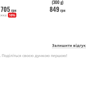
(300 g)
705
849
5
грн
грн
ижка:
10%
Залишити відгук
є. Поділіться своєю думкою першою!