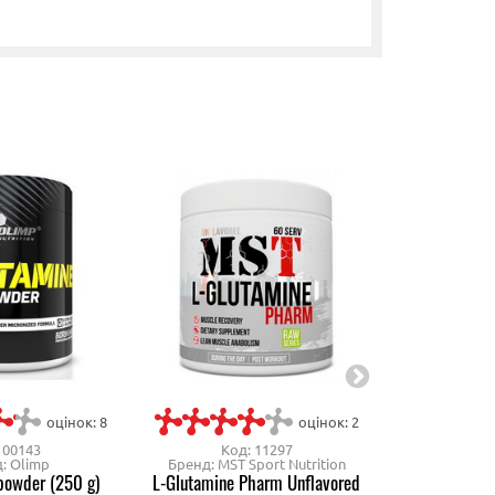
оцінок: 8
оцінок: 2
 00143
Код: 11297
Код
: Olimp
Бренд: MST Sport Nutrition
Бренд
powder (250 g)
L-Glutamine Pharm Unflavored
L-Glutamin