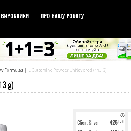
ВИРОБНИКИ
ПРО НАШУ РОБОТУ
сироваткового проте
для схудн
для набору ваги
для зрос
ow Formulas
L-Glutamine Powder Unflavored (113 G)
13 g)
грн
425
Client Silver
грн