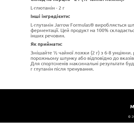
L-глютамін - 2 г
Інші інгредієнти:
L-глутамін Jarrow Formulas® виробляється ш
ферментації. Цей продукт на 100% складається
інших речовин.
Як приймати:
Змішайте ½ чайної ложки (2 г) з 6-8 унціями.
порожньому шлунку або відповідно до вказів
Для спортсменів максимальні результати буд
г глутамін після тренування.
М
© 2