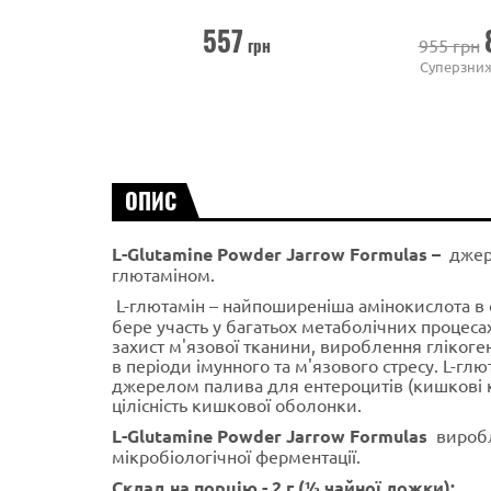
557
грн
955 грн
Суперзни
ОПИС
L-Glutamine Powder Jarrow Formulas –
джере
глютаміном.
L-глютамін – найпоширеніша амінокислота в 
бере участь у багатьох метаболічних процеса
захист м'язової тканини, вироблення глікоге
в періоди імунного та м'язового стресу. L-гл
джерелом палива для ентероцитів (кишкові кл
цілісність кишкової оболонки.
L-Glutamine Powder Jarrow Formulas
виробл
мікробіологічної ферментації.
Склад на порцію - 2 г (½ чайної ложки):