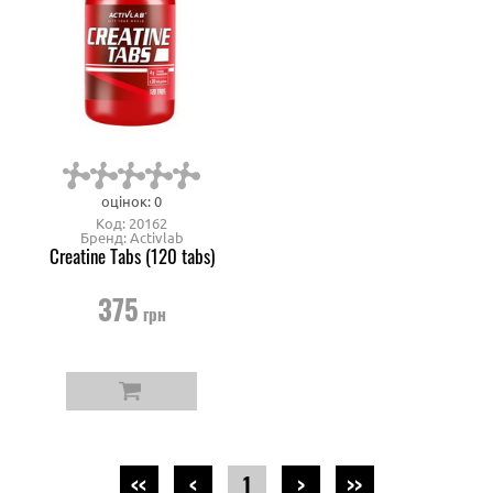
оцінок: 0
Код: 20162
Бренд: Activlab
Creatine Tabs (120 tabs)
375
грн
<<
<
1
>
>>