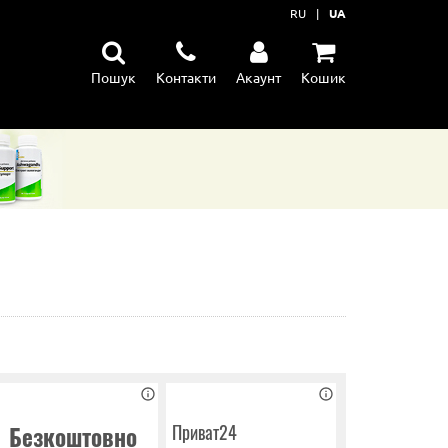
RU
|
UA
Пошук
Контакти
Акаунт
Кошик
їну
ення
тання м'язів
Приват24
Безкоштовно