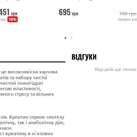
451
695
грн
грн
700 грн
жка:
10%
Новим кл
ВІДГУКИ
Відгуків ще нема
 це високоякісна харчова
тів та набору чистої
 чистий моногідрат
есові властивості,
ного стресу та вільних
зів. Креатин сприяє синтезу
лічну, так і анаболічну дію,
маси.
ст креатину в м'язових