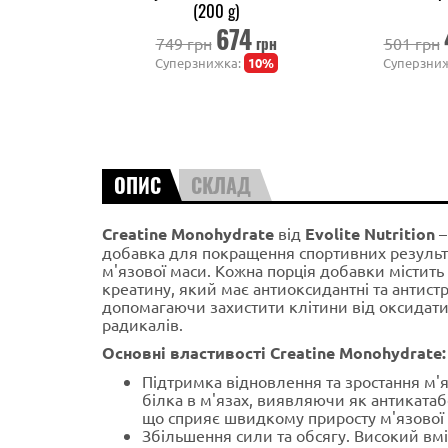
(200 g)
674
грн
749 грн
501 грн
Суперзнижка:
10%
Суперзни
ОПИС
СКЛАД
Creatine Monohydrate
від
Evolite Nutrition
–
добавка для покращення спортивних результа
м'язової маси. Кожна порція добавки містить
креатину, який має антиоксидантні та антистр
допомагаючи захистити клітини від оксидатив
радикалів.
Основні властивості Creatine Monohydrate:
Підтримка відновлення та зростання м'я
білка в м'язах, виявляючи як антикатабо
що сприяє швидкому приросту м'язової 
Збільшення сили та обсягу. Високий вмі