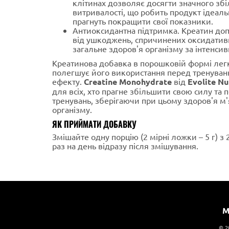
клітинах дозволяє досягти значного зб
витривалості, що робить продукт ідеаль
прагнуть покращити свої показники.
Антиоксидантна підтримка. Креатин доп
від ушкоджень, спричинених оксидатив
загальне здоров'я організму за інтенси
Креатинова добавка в порошковій формі лег
полегшує його використання перед тренува
ефекту.
Creatine Monohydrate
від
Evolite Nu
для всіх, хто прагне збільшити свою силу та
тренувань, зберігаючи при цьому здоров'я м'
організму.
ЯК ПРИЙМАТИ ДОБАВКУ
Змішайте одну порцію (2 мірні ложки – 5 г) 
раз на день відразу після змішування.
М
© 2