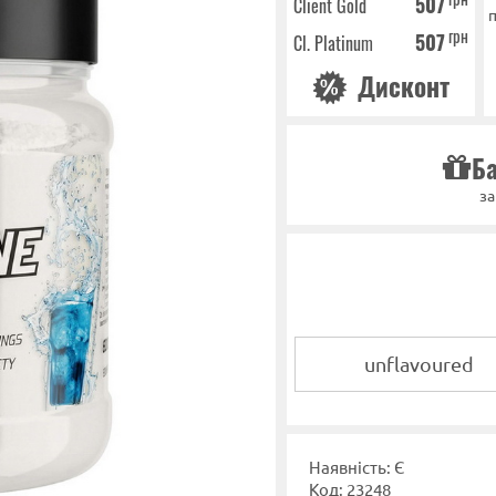
507
Client Gold
п
грн
507
Cl. Platinum
Дисконт
Ба
за
unflavoured
Наявність: Є
Код: 23248