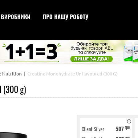
ВИРОБНИКИ
ПРО НАШУ РОБОТУ
сироваткового проте
для схудн
для набору ваги
для зрос
e Nutrition
Creatine Monohydrate Unflavoured (300 G)
 (300 g)
грн
507
Client Silver
грн