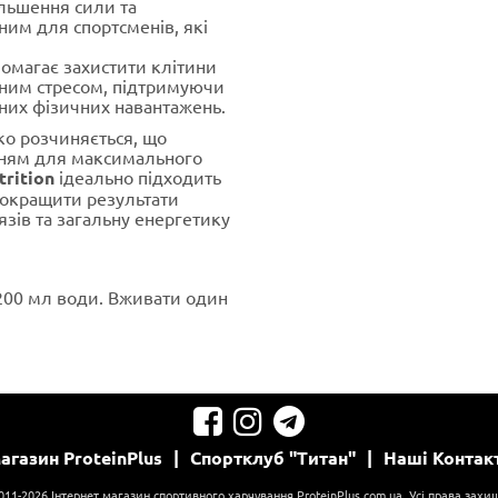
ільшення сили та
ним для спортсменів, які
омагає захистити клітини
ним стресом, підтримуючи
вних фізичних навантажень.
ко розчиняється, що
нням для максимального
trition
ідеально підходить
 покращити результати
язів та загальну енергетику
з 200 мл води. Вживати один
агазин
ProteinPlus
|
Спортклуб
"Титан"
|
Наші
Контак
011-2026 Інтернет магазин спортивного харчування ProteinPlus.com.ua. Усі права захищ