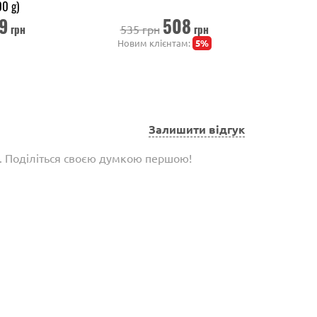
00 g)
g,
9
508
грн
грн
535 грн
1 517 гр
Новим клієнтам:
5%
Суперз
Залишити відгук
є. Поділіться своєю думкою першою!