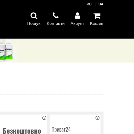
RU
|
UA
Пошук
Контакти
Акаунт
Кошик
їну
ення
тання м'язів
Приват24
Безкоштовно