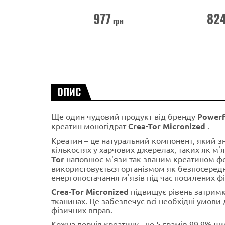
977
82
грн
ОПИС
Ще один чудовий продукт від бренду
Powerf
креатин моногідрат
Crea-Tor Micronized
.
Креатин – це натуральний компонент, який з
кількостях у харчових джерелах, таких як м'
Tor
наповнює м'язи так званим креатином фо
використовується організмом як безпосеред
енергопостачання м'язів під час посилених ф
Crea-Tor Micronized
підвищує рівень затримк
тканинах. Це забезпечує всі необхідні умови 
фізичних вправ.
Кожна порція креатину - це 5 грамів 99,9% чи