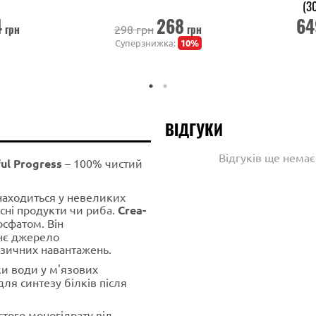
(3
4
268
64
грн
грн
298 грн
Суперзнижка:
10%
ВІДГУКИ
Відгуків ще нема
ul Progress
– 100% чистий
находиться у невеликих
ясні продукти чи риба.
Crea-
сфатом. Він
нє джерело
ізичних навантажень.
и води у м'язових
для синтезу білків після
стого моногідрату від