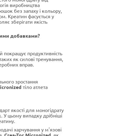
огія виробництва
ошок без запаху і кольору,
ом. Креатин фасується у
ляє зберігати якість
ншими добавками?
ий покращує продуктивність
 таких як силові тренування,
еробних вправ.
ьного зростання
icronized
тіло атлета
арт якості для моногідрату
. У цьому випадку дрібніші
еатину.
одачі харчування у м'язові
в.
Crea-Tor Micronized,
як