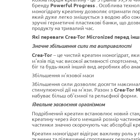
бренду
Powerful Progress
. Особлива технол
моногідрату креатину дозволяє отримати пор
який дуже легко змішується з водою або сок
зручні герметичні пластикові банки, що дозво
продукту на тривалий час.
Які переваги Crea-Tor Micronized перед і
Значне збільшення сили та витривалості
Crea-Tor
– це чистий креатин моногідрат, як
м'язів під час високої активності спортсмена,
біг та будь-який інший вид аеробних або ана
Збільшення м'язової маси
Збільшення сили дозволяє досягти максимал
стимулюючої дії на м'язи. Разом з
Crea-Tor M
набуває більш об'ємної та рельєфної форми.
Ідеальне засвоєння організмом
Подрібнений креатин встановлює новий станд
креатину через його менший розмір частинок
частинки значно скорочують час абсорбції кр
Креатин моногідрат відіграє важливу роль у п
тканини та підвищенні спортивних результаті