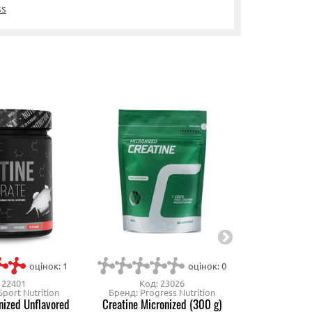
ss
оцінок: 1
оцінок: 0
 22401
Код: 23026
Код
port Nutrition
Бренд: Progress Nutrition
Бренд
nized Unflavored
Creatine Micronized (300 g)
100% Creatine