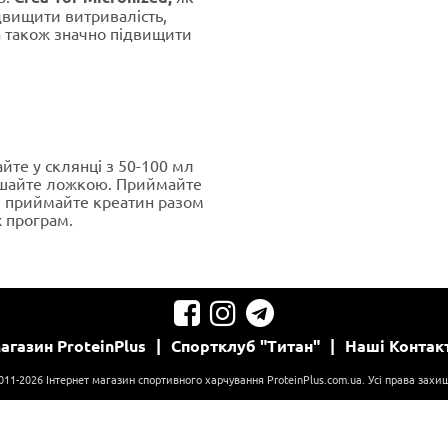
двищити витривалість,
а також значно підвищити
айте у склянці з 50-100 мл
мішайте ложкою. Приймайте
і приймайте креатин разом
х програм.
агазин
ProteinPlus
|
Спортклуб
"Титан"
|
Наші
Контак
011-2026 Інтернет магазин спортивного харчування ProteinPlus.com.ua. Усі права захищ