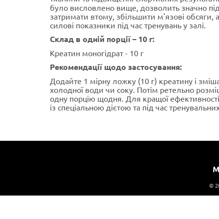
було висловлено вище, дозволить значно пі
затримати втому, збільшити м'язові обсяги, 
силові показники під час тренувань у залі.
Склад в одній порції – 10 г:
Креатин моногідрат - 10 г
Рекомендації щодо застосування:
Додайте 1 мірну ложку (10 г) креатину і зміш
холодної води чи соку. Потім ретельно роз
одну порцію щодня. Для кращої ефективност
із спеціальною дієтою та під час тренувальни
М
© 2