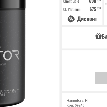
698
Client Gold
п
грн
675
Cl. Platinum
Дисконт
Ба
Наявність: Ні
Код: 09248