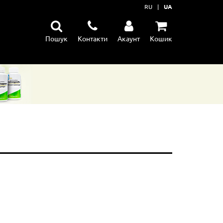
RU
|
UA
Пошук
Контакти
Акаунт
Кошик
їну
ення
тання м'язів