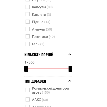
Капсули
(89)
Каплети
(3)
Рідина
(14)
Ампули
(50)
Пакетики
(12)
Гель
(2)
КІЛЬКІСТЬ ПОРЦІЙ
1
-
300
ТИП ДОБАВКИ
Комплексні донатори
азоту
(150)
AAKG
(60)
Аргінін
(76)