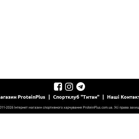
агазин
ProteinPlus
|
Спортклуб
"Титан"
|
Наші
Контак
011-2026 Інтернет магазин спортивного харчування ProteinPlus.com.ua. Усі права захищ