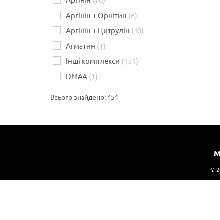
Аргінін + Орнітин
(6)
Аргінін + Цитрулін
(10)
Агматин
(1)
Інші комплекси
(151)
DMAA
(1)
Всього знайдено: 451
М
© 2