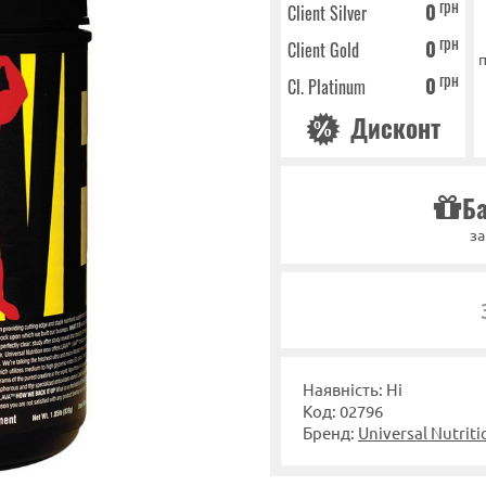
грн
0
Client Silver
грн
0
Client Gold
п
грн
0
Cl. Platinum
Дисконт
Ба
за
Наявність: Ні
Код: 02796
Бренд:
Universal Nutriti