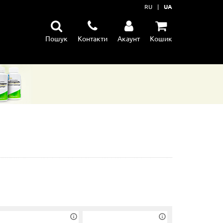
RU
|
UA
Пошук
Контакти
Акаунт
Кошик
їну
ення
тання м'язів