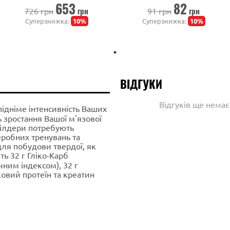
653
82
грн
грн
726 грн
91 грн
Суперзнижка:
10%
Суперзнижка:
10%
ВІДГУКИ
Відгуків ще нема
ідніме інтенсивність Ваших
 зростання Вашої м'язової
білдери потребують
еробних тренувань та
 для побудови твердої, як
ть 32 г Гліко-Карб
ним індексом), 32 г
овий протеїн та креатин