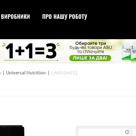
ВИРОБНИКИ
ПРО НАШУ РОБОТУ
сироваткового проте
для схудн
для набору ваги
для зрос
я
Universal Nutrition
LAVA (840 G)