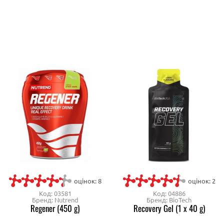
оцінок: 8
оцінок: 2
Код: 03581
Код: 04886
Бренд: Nutrend
Бренд: BioTech
Regener (450 g)
Recovery Gel (1 x 40 g)