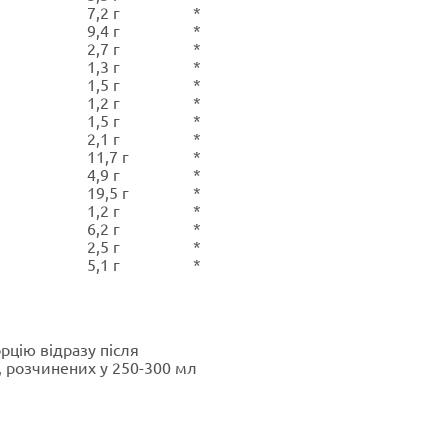
7,2 г
*
9,4 г
*
2,7 г
*
1,3 г
*
1,5 г
*
1,2 г
*
1,5 г
*
2,1 г
*
11,7 г
*
4,9 г
*
19,5 г
*
1,2 г
*
6,2 г
*
2,5 г
*
5,1 г
*
цію відразу після
), розчинених у 250-300 мл