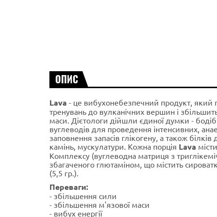
ОПИС
Lava
- це вибухонебезпечний продукт, який п
тренувань до вулканічних вершин і збільшить
маси. Дієтологи дійшли єдиної думки - боді
вуглеводів для проведення інтенсивних, ана
заповнення запасів глікогену, а також білків
камінь, мускулатури. Кожна порція
Lava
місти
Комплексу (вуглеводна матриця з триглікеміч
збагаченого глютаміном, що містить сироватк
(5,5 гр.).
Переваги:
​​- збільшення сили
- збільшення м'язової маси
- вибух енергії