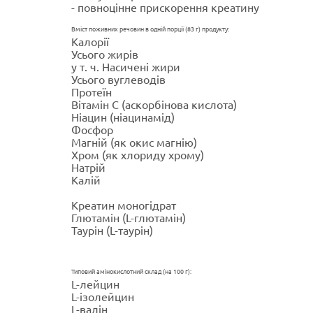
- повноцінне прискорення креатину
Вміст поживних речовин в одній порції (83 г) продукту:
Калорії
Усього жирів
у т. ч. Насичені жири
Усього вуглеводів
Протеїн
Вітамін С (аскорбінова кислота)
Ніацин (ніацинамід)
Фосфор
Магній (як окис магнію)
Хром (як хлориду хрому)
Натрій
Калій
Креатин моногідрат
Глютамін (L-глютамін)
Таурін (L-таурін)
Типовий амінокислотний склад (на 100 г):
L-лейцин
L-ізолейцин
L-валін