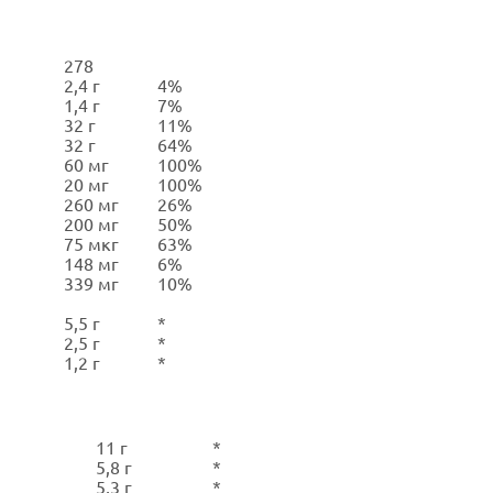
278
2,4 г
4%
1,4 г
7%
32 г
11%
32 г
64%
60 мг
100%
20 мг
100%
260 мг
26%
200 мг
50%
75 мкг
63%
148 мг
6%
339 мг
10%
5,5 г
*
2,5 г
*
1,2 г
*
11 г
*
5,8 г
*
5,3 г
*