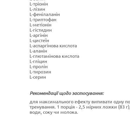
L-тріонін
L-лізин
L-фенілаланін
L-триптофан
L-метіонін
L-гістидин
L-аргінін
L-цистеїн
L-аспаргінова кислота
L-аланін
L-глютамінова кислота
L-гліцин
L-пролін
L-тирозин
L-серин
Рекомендації щодо застосування:
для максимального ефекту випивати одну пор
тренування. 1 порція - 2,5 мірних ложки (83 г
води, соку чи молока.