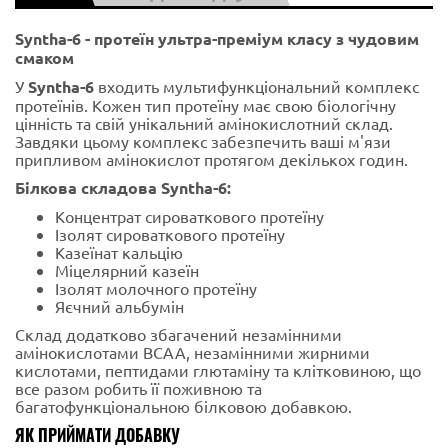
Syntha-6 - протеїн ультра-преміум класу з чудовим
смаком
У
Syntha-6
входить мультифункціональний комплекс
протеїнів. Кожен тип протеїну має свою біологічну
цінність та свій унікальний амінокислотний склад.
Завдяки цьому комплекс забезпечить ваші м'язи
припливом амінокислот протягом декількох годин.
Білкова складова Syntha-6:
Концентрат сироваткового протеїну
Ізолят сироваткового протеїну
Казеїнат кальцію
Міцелярний казеїн
Ізолят молочного протеїну
Яєчний альбумін
Склад додатково збагачений незамінними
амінокислотами BCAA, незамінними жирними
кислотами, пептидами глютаміну та клітковиною, що
все разом робить її поживною та
багатофункціональною білковою добавкою.
ЯК ПРИЙМАТИ ДОБАВКУ