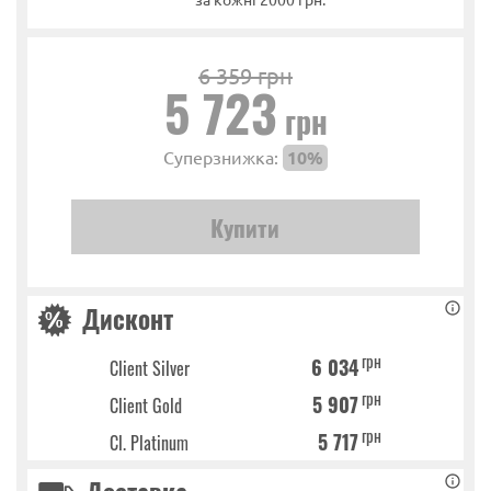
6 359 грн
5 723
грн
Суперзнижка:
10%
Дисконт
грн
6 034
Client Silver
грн
5 907
Client Gold
грн
5 717
Cl. Platinum