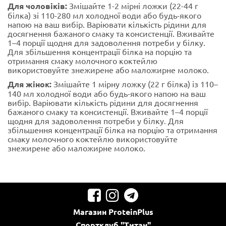
Для чоловіків:
Змішайте 1-2 мірні ложки (22-44 г
білка) зі 110-280 мл холодної води або будь-якого
напою на ваш вибір. Варіювати кількість рідини для
досягнення бажаного смаку та консистенції. Вживайте
1–4 порції щодня для задоволення потреби у білку.
Для збільшення концентрації білка на порцію та
отримання смаку молочного коктейлю
використовуйте знежирене або маложирне молоко.
Для жінок:
Змішайте 1 мірну ложку (22 г білка) із 110–
140 мл холодної води або будь-якого напою на ваш
вибір. Варіювати кількість рідини для досягнення
бажаного смаку та консистенції. Вживайте 1–4 порції
щодня для задоволення потреби у білку. Для
збільшення концентрації білка на порцію та отримання
смаку молочного коктейлю використовуйте
знежирене або маложирне молоко.
Магазин
ProteinPlus
Спортклуб
"Титан"