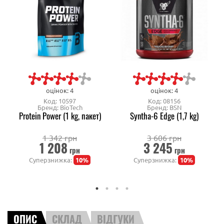
оцінок: 4
оцінок: 4
Код: 10597
Код: 08156
Бренд: BioTech
Бренд: BSN
Protein Power (1 kg, пакет)
Syntha-6 Edge (1,7 kg)
1 342 грн
3 606 грн
1 208
3 245
грн
грн
Суперзнижка:
10%
Суперзнижка:
10%
ОПИС
СКЛАД
ВІДГУКИ