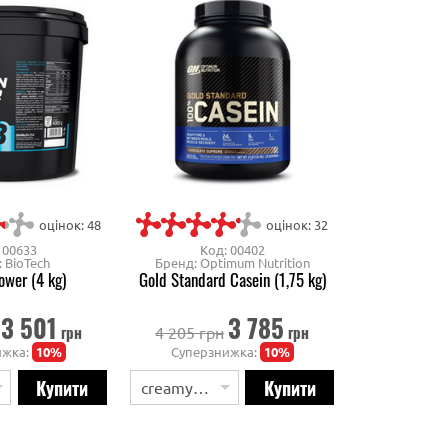
оцінок: 48
оцінок: 32
 00633
Код: 00402
 BioTech
Бренд: Optimum Nutrition
ower (4 kg)
Gold Standard Casein (1,75 kg)
3 501
3 785
грн
грн
4 205 грн
ижка:
10%
Суперзнижка:
10%
creamy vanilla