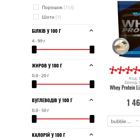
Порошок
(753)
Шоти
(1)
БІЛКІВ У 100 Г
4
-
99
г
ЖИРОВ У 100 Г
0.0
-
20
г
Код: 
Бренд: 
Whey Protein L
ВУГЛЕВОДІВ У 100 Г
1 4
0.0
-
50
г
bubblegum
КАЛОРІЙ У 100 Г