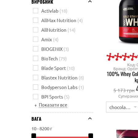
ВИРОБНИК
Activlab
(18)
AllMax Nutrition
(4)
AllNutrition
(14)
Amix
(4)
BIOGENIX
(3)
BioTech
(79)
Код: 
Blade Sport
(10)
Бренд: Optim
100% Whey Gold
Blastex Nutrition
(8)
k
Bodyperson Labs
(1)
5 173 грн
Суперзни
BPI Sports
(5)
Показати все
+
chocolate coconut
ВАГА
10
-
8200
г