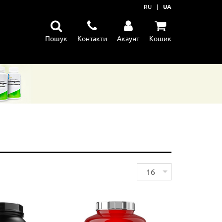
RU
|
UA
Пошук
Контакти
Акаунт
Кошик
їну
ення
тання м'язів
16