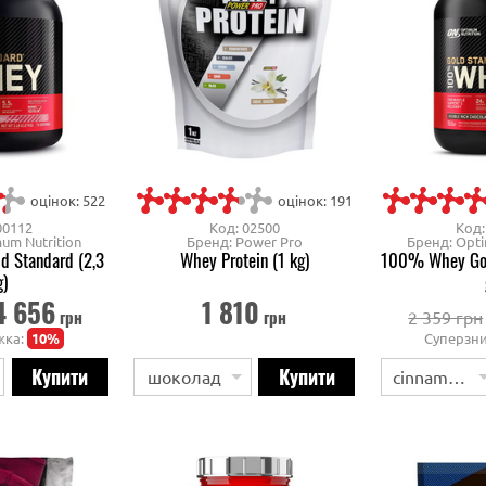
оцінок: 522
оцінок: 191
00112
Код: 02500
Код:
um Nutrition
Бренд: Power Pro
Бренд: Opti
 Standard (2,3
Whey Protein (1 kg)
100% Whey Gol
g)
4 656
1 810
грн
грн
2 359 грн
жка:
10%
Суперзн
шоколад
cinnamon roll