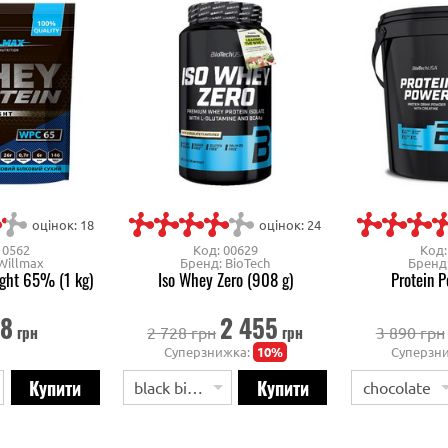
оцінок: 18
оцінок: 24
10562
Код: 00629
Код:
Willmax
Бренд: BioTech
Бренд:
ight 65% (1 kg)
Iso Whey Zero (908 g)
Protein P
68
2 455
грн
грн
2 728 грн
3 890 грн
Суперзнижка:
10%
Суперзн
black biscuit
chocolate