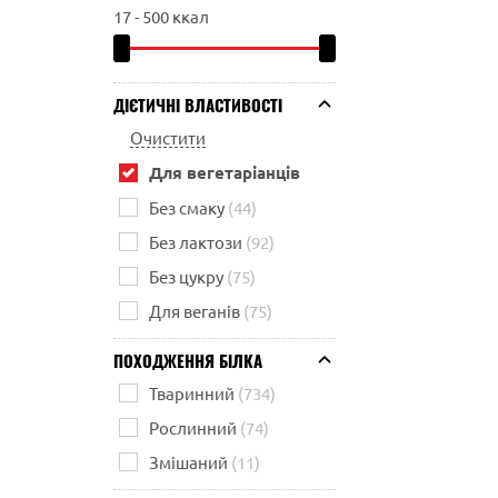
17
-
500
ккал
ДІЄТИЧНІ ВЛАСТИВОСТІ
Очистити
Для вегетаріанців
Без смаку
(44)
Без лактози
(92)
Без цукру
(75)
Для веганів
(75)
ПОХОДЖЕННЯ БІЛКА
Тваринний
(734)
Рослинний
(74)
Змішаний
(11)