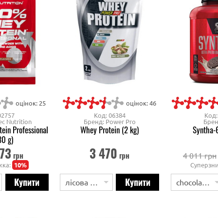
оцінок: 25
оцінок: 46
02757
Код: 06384
Код:
ec Nutrition
Бренд: Power Pro
Брен
in Professional
Whey Protein (2 kg)
Syntha-6
30 g)
73
3 470
грн
грн
4 011 грн
жка:
10%
Суперзн
лісова ягода
chocolate cake batter