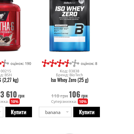
оцінок: 190
оцінок: 8
 00215
Код: 03838
д: BSN
Бренд: BioTech
 (2,27 kg)
Iso Whey Zero (25 g)
3 610
106
грн
грн
118 грн
ижка:
10%
Суперзнижка:
10%
banana