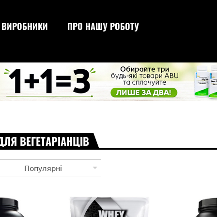
ВИРОБНИКИ
ПРО НАШУ РОБОТУ
сироваткового проте
для схудн
для набору ваги
для зрос
ДЛЯ ВЕГЕТАРІАНЦІВ
Популярні