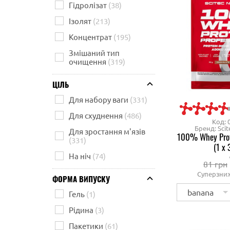
Гідролізат
(38)
Ізолят
(213)
Концентрат
(195)
Змішаний тип
очищення
(319)
ЦІЛЬ
Для набору ваги
(331)
Для схуднення
(486)
Код: 
Бренд: Scit
Для зростання м'язів
100% Whey Prote
(331)
(1 x 
На ніч
(74)
81 грн
Суперзни
ФОРМА ВИПУСКУ
banana
Гель
(1)
Рідина
(3)
Пакетики
(61)