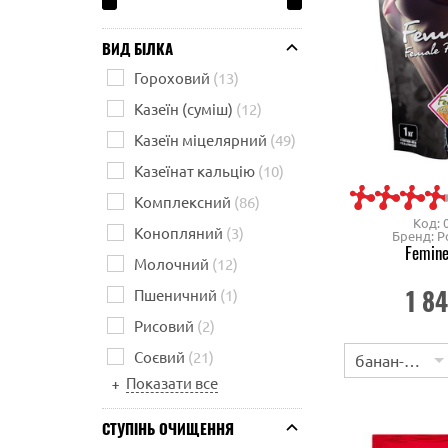
ВИД БІЛКА
Гороховий
(13)
Казеїн (суміш)
(12)
Казеїн міцелярний
(49)
Казеїнат кальцію
(10)
Комплексний
(86)
Код: 
Конопляний
(3)
Бренд: P
Femine
Молочний
(12)
1 8
Пшеничний
(1)
Рисовий
(2)
Соєвий
(21)
банан-суниця
Показати все
+
СТУПІНЬ ОЧИЩЕННЯ