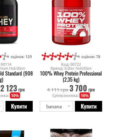
оцінок: 129
оцінок: 78
 00114
Код: 00722
mum Nutrition
Бренд: Scitec Nutrition
d Standard (908
100% Whey Protein Professional
g)
(2,35 kg)
2 123
3 700
грн
грн
4 111 грн
ижка:
10%
Суперзнижка:
10%
banana