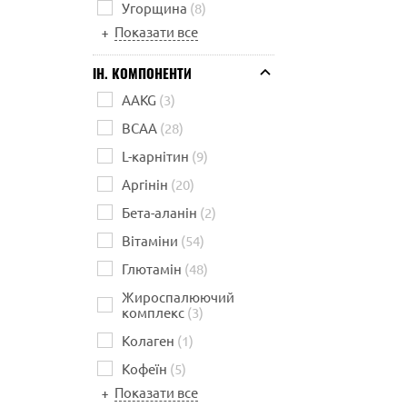
Угорщина
(8)
Показати все
+
ІН. КОМПОНЕНТИ
AAKG
(3)
BCAA
(28)
L-карнітин
(9)
Аргінін
(20)
Бета-аланін
(2)
Вітаміни
(54)
Глютамін
(48)
Жироспалюючий
комплекс
(3)
Колаген
(1)
Кофеїн
(5)
Показати все
+