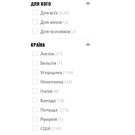
ДЛЯ КОГО
Для всіх
(639)
Для жінок
(2)
Для чоловіків
(2)
КРАЇНА
Англія
(97)
Бельгія
(7)
Угорщина
(134)
Німеччина
(44)
Італія
(6)
Канада
(18)
Польща
(175)
Румунія
(5)
США
(199)