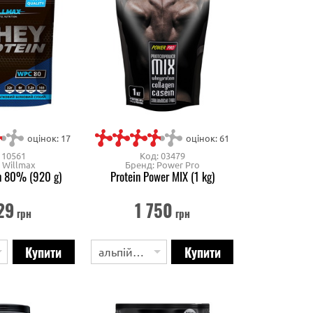
оцінок: 17
оцінок: 61
 10561
Код: 03479
 Willmax
Бренд: Power Pro
n 80% (920 g)
Protein Power MIX (1 kg)
29
1 750
грн
грн
альпійські трави