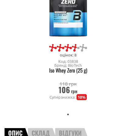
оцінок: 8
Код: 03838
Бренд: BioTech
Iso Whey Zero (25 g)
118 грн
106
грн
Суперзнижка:
10%
ОПИС
СКЛАД
ВІДГУКИ