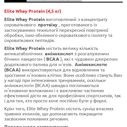
Elite Whey Protein (4,5 кг)
Elite Whey Protein
виготовлений з концентрату
сироваткового
протеїну
, приготованого із
застосуванням технології перехресної повітряної
обробки, іоно-обмінного сироваткового ізоляту та
сироваткових пептидів.
Elite Whey Protein
містить велику кількість
антикатаболічних
амінокислот
з розгалуженим
бічним ланцюгом (
ВСАА
), які є чудовим джерелом
додаткового палива для м'язів.
Амінокислоти
(ВСАА)
використовуються для відновлення та
зростання м'язових клітин. Вони особливо стануть Вам
у нагоді при інтенсивних тренуваннях, оскільки
амінокислоти (ВСАА) швидко поглинаються
м'язовими волокнами і є важливою частиною
ефективної дієти як для професійних спортсменів, так
і для тих, хто просто хоче постійно бути у формі.
Крім того, Elite Whey Protein містить суміш власних
травних ензимів, що допомагають покращити
засвоєння поживних речовин.
Поради щодо застосування: