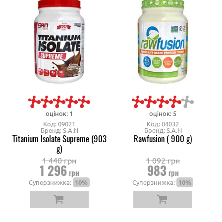
оцінок: 1
оцінок: 5
Код: 09021
Код: 04032
Бренд: S.A.N
Бренд: S.A.N
Titanium Isolate Supreme (903
Rawfusion ( 900 g)
g)
1 440 грн
1 092 грн
1 296
983
грн
грн
Суперзнижка:
10%
Суперзнижка:
10%