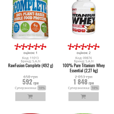
оцінок: 1
оцінок: 2
Код: 11013
Код: 09876
Бренд: S.A.N
Бренд: S.A.N
RawFusion Complete (492 g)
100% Pure Titanium Whey
Essential (2,27 kg)
658 грн
2 053 грн
592
1 848
грн
грн
Суперзнижка:
10%
Суперзнижка:
10%