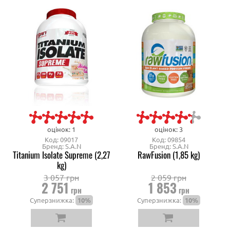
оцінок: 1
оцінок: 3
Код: 09017
Код: 09854
Бренд: S.A.N
Бренд: S.A.N
Titanium Isolate Supreme (2,27
RawFusion (1,85 kg)
kg)
3 057 грн
2 059 грн
2 751
1 853
грн
грн
Суперзнижка:
10%
Суперзнижка:
10%