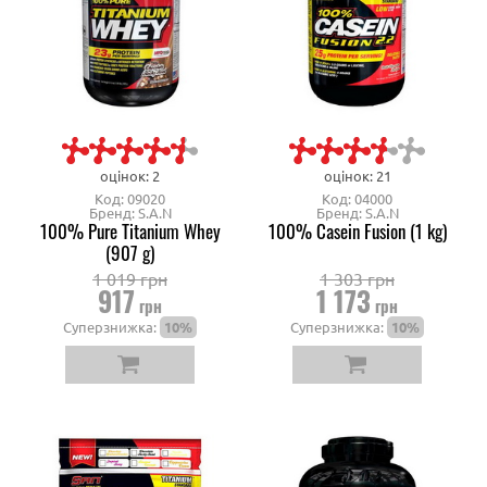
оцінок: 2
оцінок: 21
Код: 09020
Код: 04000
Бренд: S.A.N
Бренд: S.A.N
100% Pure Titanium Whey
100% Casein Fusion (1 kg)
(907 g)
1 019 грн
1 303 грн
917
1 173
грн
грн
Суперзнижка:
10%
Суперзнижка:
10%