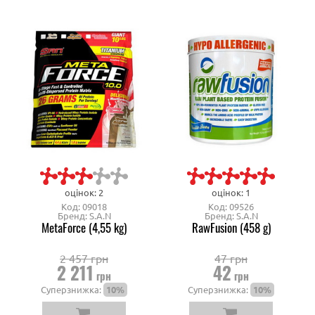
оцінок: 2
оцінок: 1
Код: 09018
Код: 09526
Бренд: S.A.N
Бренд: S.A.N
MetaForce (4,55 kg)
RawFusion (458 g)
2 457 грн
47 грн
2 211
42
грн
грн
Суперзнижка:
10%
Суперзнижка:
10%