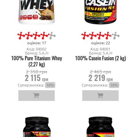
оцінок: 17
оцінок: 22
Код: 04002
Код: 04001
Бренд: S.A.N
Бренд: S.A.N
100% Pure Titanium Whey
100% Casein Fusion (2 kg)
(2,27 kg)
2 350 грн
2 465 грн
2 115
2 219
грн
грн
Суперзнижка:
10%
Суперзнижка:
10%