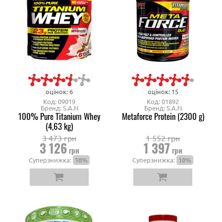
оцінок: 6
оцінок: 15
Код: 09019
Код: 01892
Бренд: S.A.N
Бренд: S.A.N
100% Pure Titanium Whey
Metaforce Protein (2300 g)
(4,63 kg)
3 473 грн
1 552 грн
3 126
1 397
грн
грн
Суперзнижка:
10%
Суперзнижка:
10%