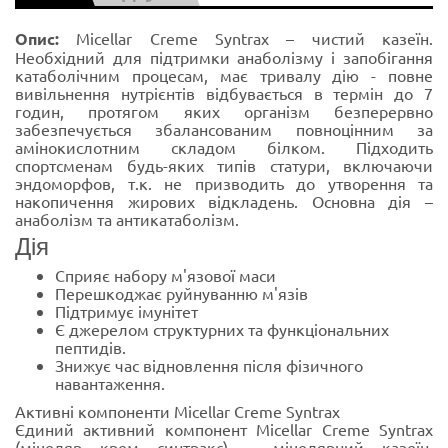
Опис:
Micellar Creme Syntrax – чистий казеїн.
Необхідний для підтримки анаболізму і запобігання
катаболічним процесам, має тривалу дію - повне
вивільнення нутрієнтів відбувається в термін до 7
годин, протягом яких організм безперервно
забезпечується збалансованим повноцінним за
амінокислотним складом білком. Підходить
спортсменам будь-яких типів статури, включаючи
эндоморфов, т.к. не призводить до утворення та
накопичення жирових відкладень. Основна дія –
анаболізм та антикатаболізм.
Дія
Сприяє набору м'язової маси
Перешкоджає руйнуванню м'язів
Підтримує імунітет
Є джерелом структурних та функціональних
пептидів.
Знижує час відновлення після фізичного
навантаження.
Активні компоненти Micellar Creme Syntrax
Єдиний активний компонент Micellar Creme Syntrax
(міцеляр крем синтракс) – міцелярний казеїн.