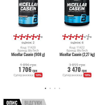
оцінок: 2
оцінок: 6
Код: 11420
Код: 11422
Бренд: BioTech
Бренд: BioTech
Micellar Casein (908 g)
Micellar Casein (2,27 kg)
1 896 грн
3 855 грн
1 706
3 470
грн
грн
Суперзнижка:
10%
Суперзнижка:
10%
ОПИС
ВІДГУКИ