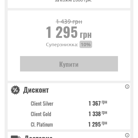
1 439 грн
1 295
грн
Суперзнижка:
10%
Дисконт
грн
1 367
Client Silver
грн
1 338
Client Gold
грн
1 295
Cl. Platinum