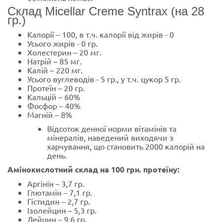
Склад Micellar Creme Syntrax (на 28
гр.)
Калорії – 100, в т.ч. калорії від жирів - 0
Усього жирів - 0 гр.
Холестерин – 20 мг.
Натрій – 85 мг.
Калій – 220 мг.
Усього вуглеводів - 5 гр., у т.ч. цукор 5 гр.
Протеїн – 20 гр.
Кальцій – 60%
Фосфор – 40%
Магній – 8%
Відсоток денної норми вітамінів та
мінералів, наведений виходячи з
харчування, що становить 2000 калорій на
день.
Амінокислотний склад на 100 грн. протеїну:
Аргінін – 3,7 гр.
Глютамін – 7,1 гр.
Гістидин – 2,7 гр.
Ізолейцин – 5,3 гр.
Лейцин – 9,6 гр.