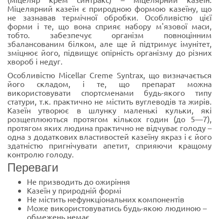
Міцелярний казеїн є природною формою казеїну, що
не зазнавав термічної обробки. Особливістю цієї
форми і те, що вона сприяє набору м'язової маси,
тобто. забезпечує організм повноцінним
збалансованим білком, але ще й підтримує імунітет,
зміцнює його, підвищує опірність організму до різних
хвороб і недуг.
Особливістю Micellar Creme Syntrax, що визначається
його складом, і те, що препарат можна
використовувати спортсменами будь-якого типу
статури, т.к. практично не містить вуглеводів та жирів.
Казеїн утворює в шлунку маленькі кульки, які
розщеплюються протягом кількох годин (до 5—7),
протягом яких людина практично не відчуває голоду –
одна з додаткових властивостей казеїну якраз і є його
здатністю пригнічувати апетит, сприяючи кращому
контролю голоду.
Переваги
Не призводить до ожиріння
Казеїн у природній формі
Не містить нефункціональних компонентів
Може використовуватись будь-якою людиною –
обмежень немає.