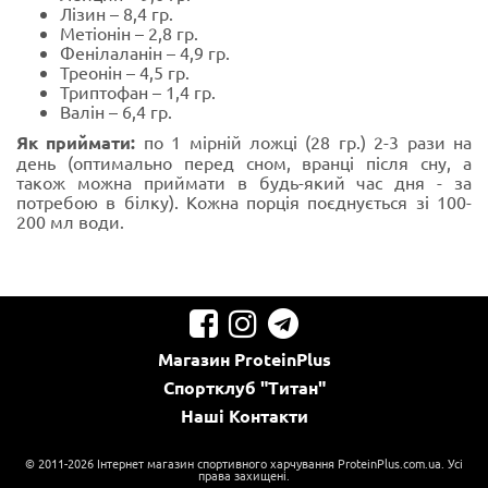
Лізин – 8,4 гр.
Метіонін – 2,8 гр.
Фенілаланін – 4,9 гр.
Треонін – 4,5 гр.
Триптофан – 1,4 гр.
Валін – 6,4 гр.
Як приймати:
по 1 мірній ложці (28 гр.) 2-3 рази на
день (оптимально перед сном, вранці після сну, а
також можна приймати в будь-який час дня - за
потребою в білку). Кожна порція поєднується зі 100-
200 мл води.
Магазин
ProteinPlus
Спортклуб
"Титан"
Наші
Контакти
© 2011-2026 Інтернет магазин спортивного харчування ProteinPlus.com.ua. Усі
права захищені.