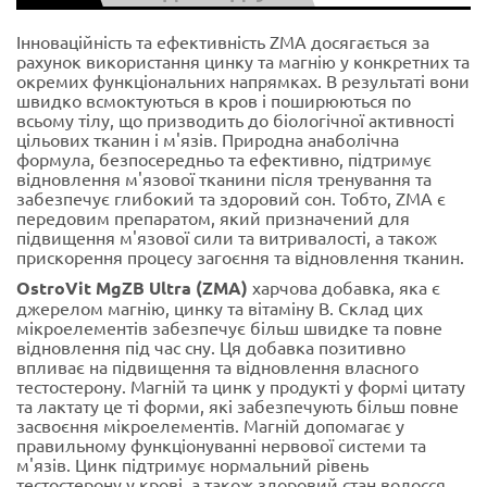
Інноваційність та ефективність ZMA досягається за
рахунок використання цинку та магнію у конкретних та
окремих функціональних напрямках. В результаті вони
швидко всмоктуються в кров і поширюються по
всьому тілу, що призводить до біологічної активності
цільових тканин і м'язів. Природна анаболічна
формула, безпосередньо та ефективно, підтримує
відновлення м'язової тканини після тренування та
забезпечує глибокий та здоровий сон. Тобто, ZMA є
передовим препаратом, який призначений для
підвищення м'язової сили та витривалості, а також
прискорення процесу загоєння та відновлення тканин.
OstroVit MgZB Ultra (ZMA)
харчова добавка, яка є
джерелом магнію, цинку та вітаміну В. Склад цих
мікроелементів забезпечує більш швидке та повне
відновлення під час сну. Ця добавка позитивно
впливає на підвищення та відновлення власного
тестостерону. Магній та цинк у продукті у формі цитату
та лактату це ті форми, які забезпечують більш повне
засвоєння мікроелементів. Магній допомагає у
правильному функціонуванні нервової системи та
м'язів. Цинк підтримує нормальний рівень
тестостерону у крові, а також здоровий стан волосся,