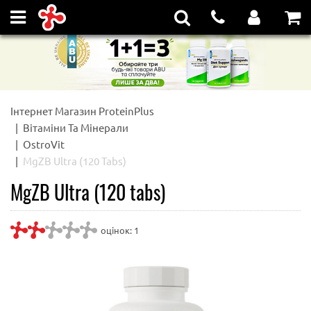
Інтернет Магазин ProteinPlus
Вітаміни Та Мінерали
OstroVit
MgZB Ultra (120 Tabs)
MgZB Ultra (120 tabs)
оцінок:
1