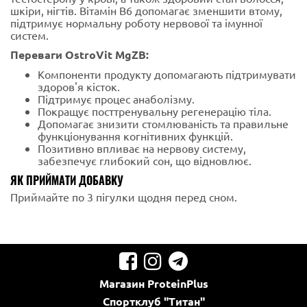
шкіри, нігтів. Вітамін В6 допомагає зменшити втому,
підтримує нормальну роботу нервової та імунної
систем.
Переваги OstroVit MgZB:
Компоненти продукту допомагають підтримувати
здоров'я кісток.
Підтримує процес анаболізму.
Покращує посттренувальну регенерацію тіла.
Допомагає знизити стомлюваність та правильне
функціонування когнітивних функцій.
Позитивно впливає на нервову систему,
забезпечує глибокий сон, що відновлює.
ЯК ПРИЙМАТИ ДОБАВКУ
Приймайте по 3 пігулки щодня перед сном.
Магазин
ProteinPlus
Спортклуб
"Титан"