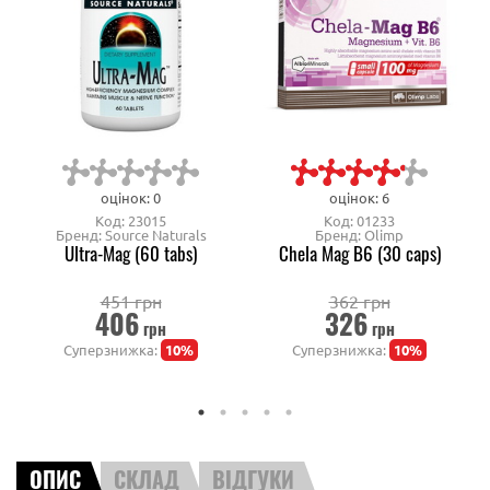
оцінок: 0
оцінок: 6
Код: 23015
Код: 01233
Бренд: Source Naturals
Бренд: Olimp
Ultra-Mag (60 tabs)
Chela Mag B6 (30 caps)
451 грн
362 грн
406
326
грн
грн
Суперзнижка:
10%
Суперзнижка:
10%
ОПИС
СКЛАД
ВІДГУКИ