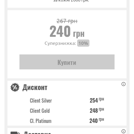
267 грн
240
грн
Суперзнижка:
10%
Дисконт
грн
254
Client Silver
грн
248
Client Gold
грн
240
Cl. Platinum