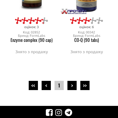
оцінок: 3
оцінок: 6
Код: 02852
Код: 00342
Бренд: FormLabs
Бренд: FormLabs
Enzyme complex (90 cap)
CO-Q (90 tabs)
Знято з продажу
Знято з продажу
<<
<
1
>
>>