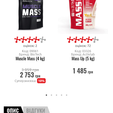
оцінок: 2
оцінок: 72
Код: 09061
Код: 03326
Бренд: BioTech
Бренд: Activlab
Muscle Mass (4 kg)
Mass Up (5 kg)
1 485
3 059 грн
грн
2 753
грн
Суперзнижка:
10%
ОПИС
ВІДГУКИ