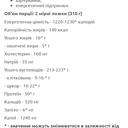
енергетичної підтримки.
Об'єм порції: 2 мірні ложки (310 г)
Енергетична цінність - 1220-1230* калорій
Калорійність жирів - 140 ккал
Усього жирів - 16* г
- насичені жири - 5* г
Холестерин - 160 мг
Натрій - 35 мг
Усього вуглеводів - 213-223* г
- клітковина - 9-16 * г
- цукор - 16-22* г
Протеїн - 50* г
Кальцій - 520 мг
Залізо – 6* мг
Калій - 1240 мг
* - значення можуть змінюватися в залежності від