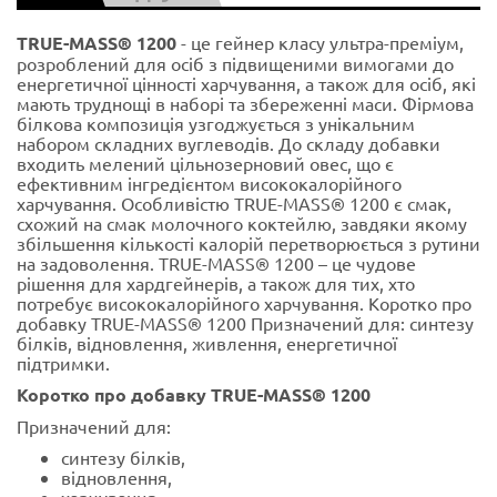
TRUE-MASS® 1200
- це гейнер класу ультра-преміум,
розроблений для осіб з підвищеними вимогами до
енергетичної цінності харчування, а також для осіб, які
мають труднощі в наборі та збереженні маси. Фірмова
білкова композиція узгоджується з унікальним
набором складних вуглеводів. До складу добавки
входить мелений цільнозерновий овес, що є
ефективним інгредієнтом висококалорійного
харчування. Особливістю TRUE-MASS® 1200 є смак,
схожий на смак молочного коктейлю, завдяки якому
збільшення кількості калорій перетворюється з рутини
на задоволення. TRUE-MASS® 1200 – це чудове
рішення для хардгейнерів, а також для тих, хто
потребує висококалорійного харчування. Коротко про
добавку TRUE-MASS® 1200 Призначений для: синтезу
білків, відновлення, живлення, енергетичної
підтримки.
Коротко про добавку TRUE-MASS® 1200
Призначений для:
синтезу білків,
відновлення,
харчування,