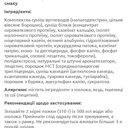
смаку
Інгредієнти:
Комплексна суміш вуглеводів (мальтодекстрин, цільне
вівсяне борошно), суміш білків (концентрат
сироваткового протеїну, казеїнат кальцію, ізолят
молочного протеїну, ізолят сироваткового протеїну,
міцелярний казеїн, яєчний альбумін, гідролізований
сироватковий протеїн, кукурудзяна патока, казеїнат
натрію, моно- та дигліцериди, фосфат калію, фосфат
трикальція, соєвий лецитин, токофероли),
полідекстроза, натуральні та штучні ароматизатори,
лецитин, порошок MCT (середньоланцюгові
тригліцериди, суміш камедей (целюлозна камедь,
ксантанова камедь, гуарова камедь, гуміарабік),
порошок з буряка, ацесульфам калію, сукралоза.
Алергени:
містить інгредієнти з молока, яєць, пшениці
та сої (лецитин).
Рекомендації щодо застосування:
Змішайте 2 мірні ложки (310 г) із 500 мл води або
молока. Приймати слід одразу після тренування, а
також з ранку. Не рекомендується вживати більше 3-х
порцій щодня.