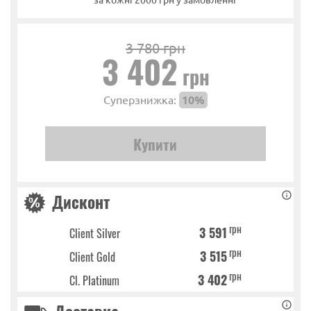
3 780 грн
3 402
грн
Суперзнижка:
10%
Дисконт
грн
3 591
Client Silver
грн
3 515
Client Gold
грн
3 402
Cl. Platinum