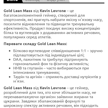
Gold Lean Mass
від
Kevin Levrone
– це
багатокомпонентний гейнер, створений для
спортсменів, які прагнуть набрати якісну м'язову масу,
посилити відновлення та підвищити тренувальну
ефективність. Продукт поєднує високу концентрацію
білка та вуглеводів з додаванням активних речовин,
популярних серед атлетів.
Переваги складу Gold Lean Mass:
Білково-вуглеводне співвідношення 1:1 – зручно
підлаштовується під індивідуальні цілі;
DAA, пажитник та трибулус підтримують
гормональний фон та фізичну активність;
HMB та глутамін – часто вибираються при
інтенсивних тренуваннях;
Таурін та аргінін – сприяють доставці нутрієнтів у
м'язи.
Gold Lean Mass
від
Kevin Levrone
– це гейнер,
розроблений для тих, хто хоче збільшити масу, не
перенавантажуючи організм зайвими жирами та
цукрами. Завдяки збалансованій формулі та
широкому спектру активних речовин, він підходить