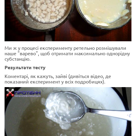
Ми ж у процесі експерименту ретельно розмішували
наше "варево", щоб отримати максимально однорідну
субстанцію.
Результати тесту
Коментарі, як кажуть, зайві (дивіться відео, де
показаний експеримент у всіх подробицях).