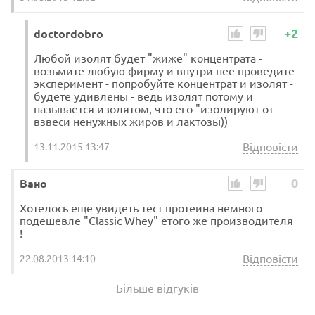
+2
doctordobro
Любой изолят будет "жиже" концентрата -
возьмите любую фирму и внутри нее проведите
эксперимент - попробуйте концентрат и изолят -
будете удивлены - ведь изолят потому и
называется изолятом, что его "изолируют от
взвеси ненужных жиров и лактозы))
Відповісти
13.11.2015 13:47
0
Вано
Хотелось еще увидеть тест протеина немного
подешевле "Classic Whey" етого же производителя
!
Відповісти
22.08.2013 14:10
Більше відгуків