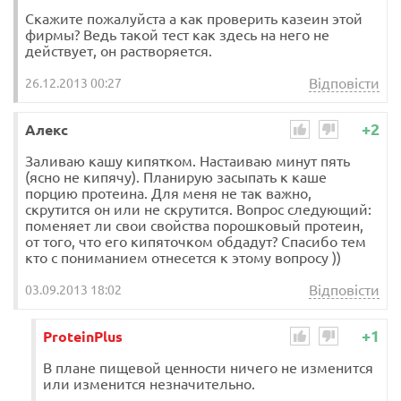
Скажите пожалуйста а как проверить казеин этой
фирмы? Ведь такой тест как здесь на него не
действует, он растворяется.
Відповісти
26.12.2013 00:27
+2
Алекс
Заливаю кашу кипятком. Настаиваю минут пять
(ясно не кипячу). Планирую засыпать к каше
порцию протеина. Для меня не так важно,
скрутится он или не скрутится. Вопрос следующий:
поменяет ли свои свойства порошковый протеин,
от того, что его кипяточком обдадут? Спасибо тем
кто с пониманием отнесется к этому вопросу ))
Відповісти
03.09.2013 18:02
+1
ProteinPlus
В плане пищевой ценности ничего не изменится
или изменится незначительно.