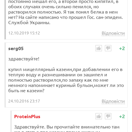
постоянно мешал его, а второй просто кипятил, в
обоих случаях очень сильно пенился, но
растворился полностью. Я так понял белка в нем
нет? На сайте написано что прошел Гос. сан-эпидем.
Службой Украины.
Відповісти
12.10.2019 15:12
+2
serg05
здравствуйте!
купил мицеллярный казеин,при добавлении его в
теплую воду и размешивании он зашипел и
полностью растворился,по запаху как по мне
немного напоминает куриный бульон,может ли это
быть не казеин?
Відповісти
24.10.2016 23:17
+2
ProteinPlus
Здравствуйте. Вы прочитайте внимательно там
же в статье про казеин прямо жирным