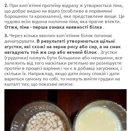
2.
При кип'ятінні протеїну відразу ж утворюється піна,
що добре видно на відео (особливо в порівнянні
борошном та крохмалем), яке представлене вище. Це
чудово всім відома молочна піна, яка прагне втекти.
Отже, піна - перша ознака наявності білка
.
3.
Через кілька хвилин кип'ятіння білок починає
денатурувати.
В результаті утворюються щільні
згустки, які схожі на зерна рису або сир, а на смак
нагадують той же сир або яєчний білок
. Згустки
(грудочки) можуть бути більшими або меншими, все
залежить від того наскільки ретельно ви розмішуєте
протеїн в процесі варіння і чи є в добавці загусники, і
скільки їх. Наприклад, якщо дати йому спокій і дати
вариться самому по собі, то можуть вийти грудки на
кшталт тих, що показані нижче.