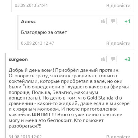
Відповісти
03.09.2013 21:41
+1
Алекс
Благодарю за ответ
Відповісти
06.09.2013 12:47
+3
surgeon
Добрый день всем! Приобрёл данный протеин.
Оговорюсь сразу, что могу сравнивать только с
коктейлями, которые приобретал в зале, но они
были "по определению" худшего качества (фирмы
попроще, Польша, Бельгия, максимум
концентраты). Но дело в том, что Gold Standard в
сравнении - какой-то жидкий, даже если в миксере
и с жирным молоком. И после приготовления -
коктейль
ШИПИТ
!!! Этого я уже точно понять не
могу и меня это беспокоит. Кто поможет
разобраться?!!
Відповісти
31.08.2013 12:02