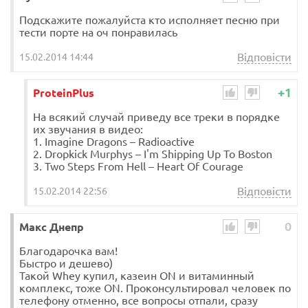
Подскажите пожалуйста кто исполняет песню при
тести порте на оч понравилась
Відповісти
15.02.2014 14:44
+1
ProteinPlus
На всякий случай приведу все треки в порядке
их звучания в видео:
1. Imagine Dragons – Radioactive
2. Dropkick Murphys – I'm Shipping Up To Boston
3. Two Steps From Hell – Heart Of Courage
Відповісти
15.02.2014 22:56
0
Макс Днепр
Благодарочка вам!
Быстро и дешево)
Такой Whey купил, казеин ON и витаминный
комплекс, тоже ON. Проконсультировал человек по
телефону отменно, все вопросы отпали, сразу